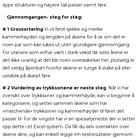
dype strukturer og høyere tall passer varmt føre.
Gjennomgangen- steg for steg:
# 1 Grovsortering
Vi vil først sjekke og merke
kammerhøyden og lengden på skiene for å se om det er
noen par som kan lukes ut uten grundigere gjennomgang.
For utøvere som er/har vært i sterk vekst de siste årene er
det ikke uvanlig at det blir noen overraskelser her, plutselig er
det veldig åpenbart hvorfor skiene er tunge å stake på eller
ustabile på skarpt føre.
# 2 Vurdering av trykksonene er neste steg
. Når vi har
oversikt over trykksoner og kammerhøyde, kan vi begynne å
kategorisere, og setter sammen skiene som har
«matchende» trykksoner og kammerhøyder til føret det
passer til. For de ivrigste har vi en spesialtjeneste der vi setter
opp dette i et Excel-system. Da får du selv oversikten over
skiene dine, og kan enkelt legge inn testresultater gjennom