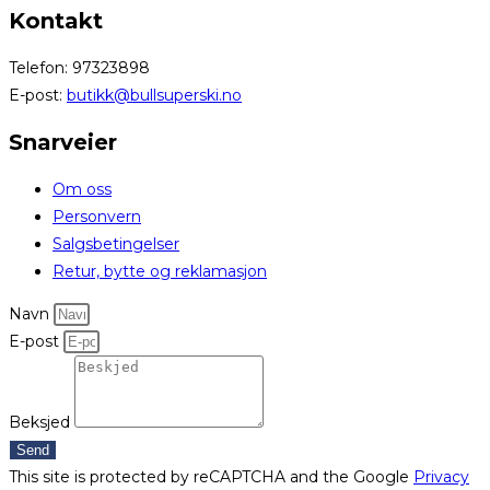
Kontakt
Telefon: 97323898
E-post:
butikk@bullsuperski.no
Snarveier
Om oss
Personvern
Salgsbetingelser
Retur, bytte og reklamasjon
Navn
E-post
Beksjed
Send
This site is protected by reCAPTCHA and the Google
Privacy