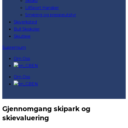
Skisko
LillSport Hansker
Smøring og preppeutstyr
Skiverksted
Bull Skiskoler
Skiutleie
Supremium
Om Oss
EN
Om Oss
EN
Gjennomgang skipark og
skievaluering