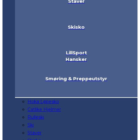
Staver
Skisko
LillSport
Hansker
Smøring & Preppeutstyr
Hoka Løpesko
Catlike Hjelmer
Rulleski
Ski
Staver