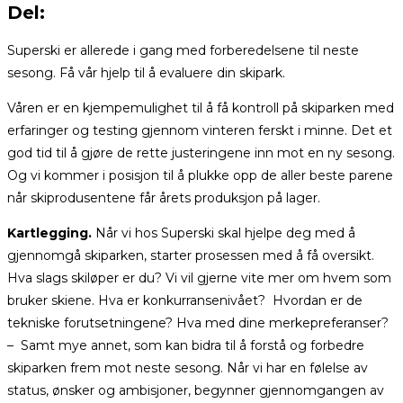
Del:
Superski er allerede i gang med forberedelsene til neste
sesong. Få vår hjelp til å evaluere din skipark.
Våren er en kjempemulighet til å få kontroll på skiparken med
erfaringer og testing gjennom vinteren ferskt i minne. Det et
god tid til å gjøre de rette justeringene inn mot en ny sesong.
Og vi kommer i posisjon til å plukke opp de aller beste parene
når skiprodusentene får årets produksjon på lager.
Kartlegging.
Når vi hos Superski skal hjelpe deg med å
gjennomgå skiparken, starter prosessen med å få oversikt.
Hva slags skiløper er du? Vi vil gjerne vite mer om hvem som
bruker skiene. Hva er konkurransenivået? Hvordan er de
tekniske forutsetningene? Hva med dine merkepreferanser?
– Samt mye annet, som kan bidra til å forstå og forbedre
skiparken frem mot neste sesong. Når vi har en følelse av
status, ønsker og ambisjoner, begynner gjennomgangen av