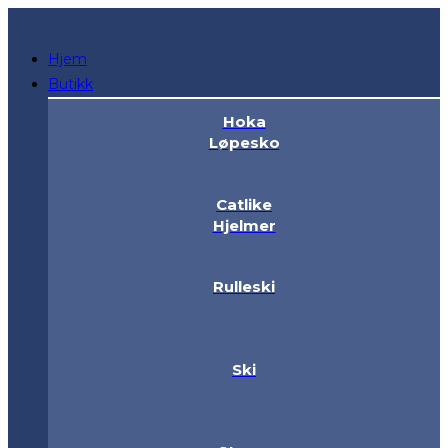
Hopp
til
Hjem
innholdet
Butikk
Hoka
Løpesko
Catlike
Hjelmer
Rulleski
Ski