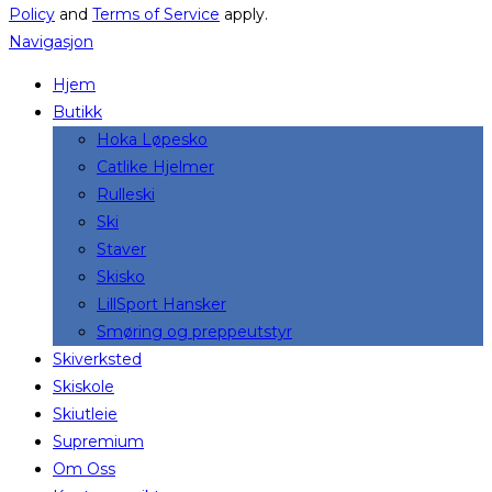
Policy
and
Terms of Service
apply.
Navigasjon
Hjem
Butikk
Hoka Løpesko
Catlike Hjelmer
Rulleski
Ski
Staver
Skisko
LillSport Hansker
Smøring og preppeutstyr
Skiverksted
Skiskole
Skiutleie
Supremium
Om Oss