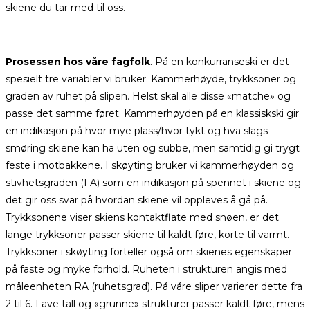
skiene du tar med til oss.
Prosessen hos våre fagfolk
. På en konkurranseski er det
spesielt tre variabler vi bruker. Kammerhøyde, trykksoner og
graden av ruhet på slipen. Helst skal alle disse «matche» og
passe det samme føret. Kammerhøyden på en klassiskski gir
en indikasjon på hvor mye plass/hvor tykt og hva slags
smøring skiene kan ha uten og subbe, men samtidig gi trygt
feste i motbakkene. I skøyting bruker vi kammerhøyden og
stivhetsgraden (FA) som en indikasjon på spennet i skiene og
det gir oss svar på hvordan skiene vil oppleves å gå på.
Trykksonene viser skiens kontaktflate med snøen, er det
lange trykksoner passer skiene til kaldt føre, korte til varmt.
Trykksoner i skøyting forteller også om skienes egenskaper
på faste og myke forhold. Ruheten i strukturen angis med
måleenheten RA (ruhetsgrad). På våre sliper varierer dette fra
2 til 6. Lave tall og «grunne» strukturer passer kaldt føre, mens