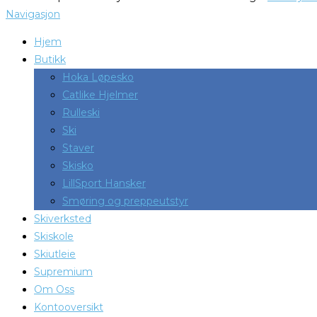
Navigasjon
Hjem
Butikk
Hoka Løpesko
Catlike Hjelmer
Rulleski
Ski
Staver
Skisko
LillSport Hansker
Smøring og preppeutstyr
Skiverksted
Skiskole
Skiutleie
Supremium
Om Oss
Kontooversikt