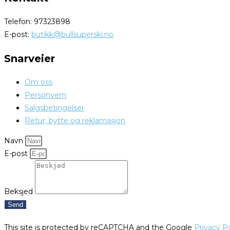
Telefon: 97323898
E-post:
butikk@bullsuperski.no
Snarveier
Om oss
Personvern
Salgsbetingelser
Retur, bytte og reklamasjon
Navn
E-post
Beksjed
Send
This site is protected by reCAPTCHA and the Google
Privacy Po