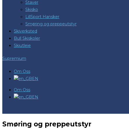
Staver
Skisko
LillSport Hansker
Smøring og preppeutstyr
Skiverksted
Bull Skiskoler
Skiutleie
Supremium
Om Oss
EN
Om Oss
EN
Smøring og preppeutstyr