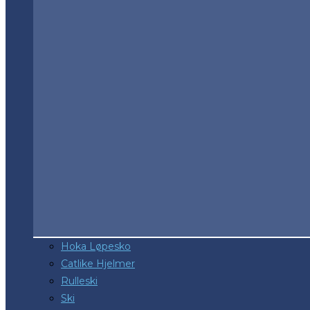
Hoka Løpesko
Catlike Hjelmer
Rulleski
Ski