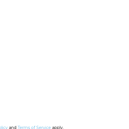
licy
and
Terms of Service
apply.