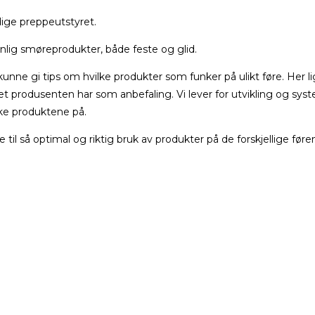
ige preppeutstyret.
evnlig smøreprodukter, både feste og glid.
kunne gi tips om hvilke produkter som funker på ulikt føre. Her l
 produsenten har som anbefaling. Vi lever for utvikling og syste
uke produktene på.
il så optimal og riktig bruk av produkter på de forskjellige fø