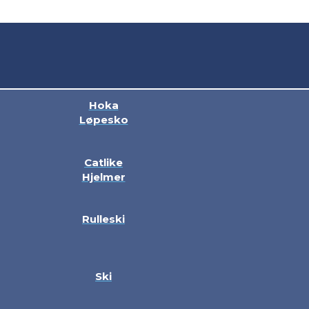
Hoka
Løpesko
Catlike
Hjelmer
Rulleski
Ski