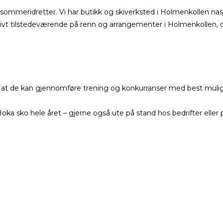
de sommeridretter. Vi har butikk og skiverksted i Holmenkollen n
aktivt tilstedeværende på renn og arrangementer i Holmenkollen, 
lik at de kan gjennomføre trening og konkurranser med best mulig
Hoka sko hele året – gjerne også ute på stand hos bedrifter eller