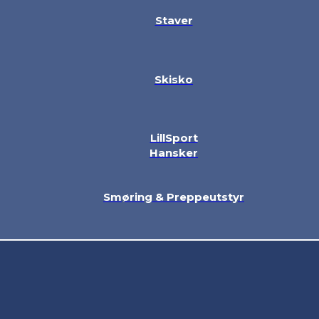
Staver
Skisko
LillSport
Hansker
Smøring & Preppeutstyr