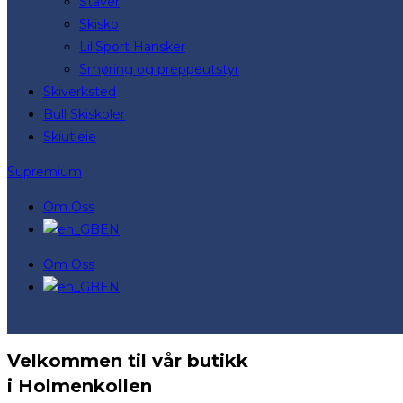
Staver
Skisko
LillSport Hansker
Smøring og preppeutstyr
Skiverksted
Bull Skiskoler
Skiutleie
Supremium
Om Oss
EN
Om Oss
EN
Velkommen til vår butikk
i Holmenkollen