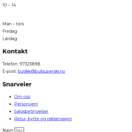
10 – 14
Man – tors
Fredag
Lørdag
Kontakt
Telefon: 97323898
E-post:
butikk@bullsuperski.no
Snarveier
Om oss
Personvern
Salgsbetingelser
Retur, bytte og reklamasjon
Navn