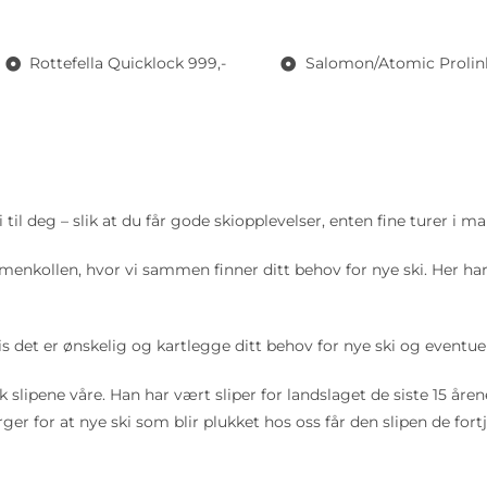
Rottefella Quicklock 999,-
Salomon/Atomic Prolink
 til deg – slik at du får gode skiopplevelser, enten fine turer i m
lmenkollen, hvor vi sammen finner ditt behov for nye ski. Her har 
 det er ønskelig og kartlegge ditt behov for nye ski og eventuel
lipene våre. Han har vært sliper for landslaget de siste 15 årene 
r for at nye ski som blir plukket hos oss får den slipen de fort