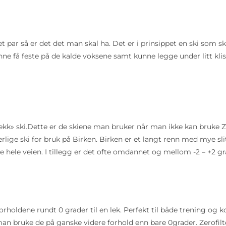
t par så er det det man skal ha. Det er i prinsippet en ski som sk
e få feste på de kalde voksene samt kunne legge under litt klist
dekk» ski.Dette er de skiene man bruker når man ikke kan bruke Zero
ypperlige ski for bruk på Birken. Birken er et langt renn med mye
te hele veien. I tillegg er det ofte omdannet og mellom -2 – +2 g
rholdene rundt 0 grader til en lek. Perfekt til både trening og k
n bruke de på ganske videre forhold enn bare 0grader. Zerofilten