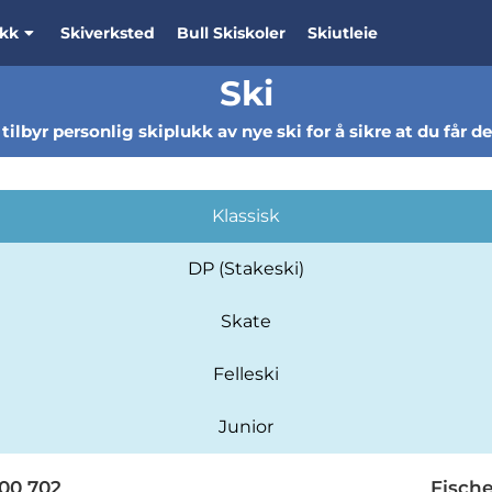
ikk
Skiverksted
Bull Skiskoler
Skiutleie
Ski
tilbyr personlig skiplukk av nye ski for å sikre at du får d
Klassisk
DP (Stakeski)
Skate
Felleski
Junior
00 702
Fisch