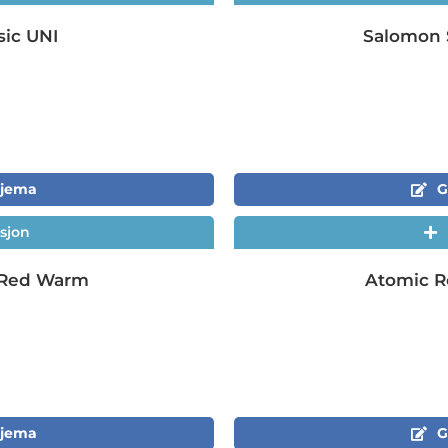
sic UNI
Salomon S
skjema
G
sjon
 Red Warm
Atomic R
skjema
G