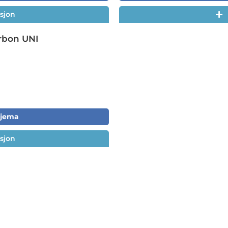
sjon
rbon UNI
skjema
sjon