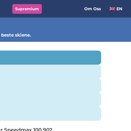
Om Oss
EN
Supremium
e beste skiene.
er Speedmax 100 902