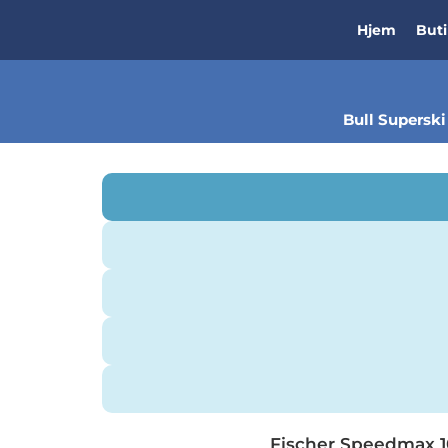
Hjem
But
Bull Superski 
Fischer Speedmax 1