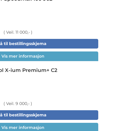
( Veil. 11 000,- )
å til bestillingsskjema
Vis mer informasjon
ol X-ium Premium+ C2
( Veil. 9 000,- )
å til bestillingsskjema
Vis mer informasjon