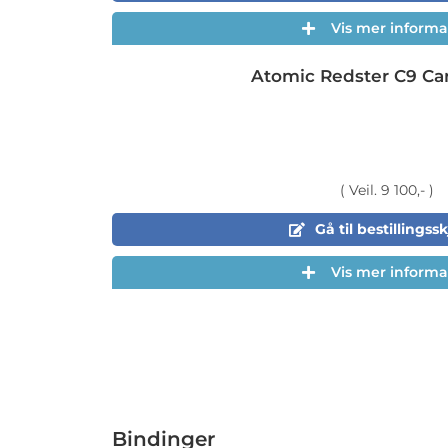
Vis mer informa
Atomic Redster C9 Ca
( Veil. 9 100,- )
Gå til bestillings
Vis mer informa
Bindinger