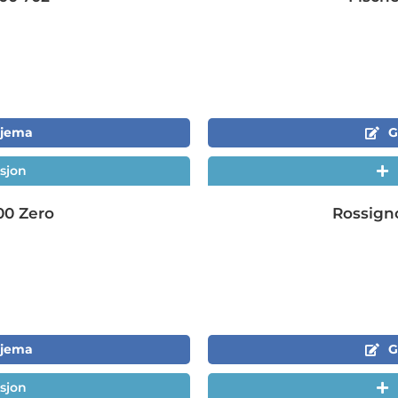
skjema
G
sjon
00 Zero
Rossign
skjema
G
sjon