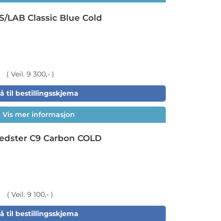
/LAB Classic Blue Cold
( Veil. 9 300,- )
å til bestillingsskjema
Vis mer informasjon
edster C9 Carbon COLD
( Veil. 9 100,- )
å til bestillingsskjema