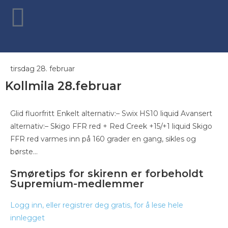
tirsdag 28. februar
Kollmila 28.februar
Glid fluorfritt Enkelt alternativ:– Swix HS10 liquid Avansert
alternativ:– Skigo FFR red + Red Creek +15/+1 liquid Skigo
FFR red varmes inn på 160 grader en gang, sikles og
børste...
Smøretips for skirenn er forbeholdt
Supremium-medlemmer
Logg inn, eller registrer deg gratis, for å lese hele
innlegget