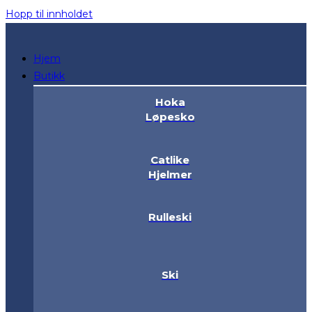
Hopp til innholdet
Hjem
Butikk
Hoka
Løpesko
Catlike
Hjelmer
Rulleski
Ski