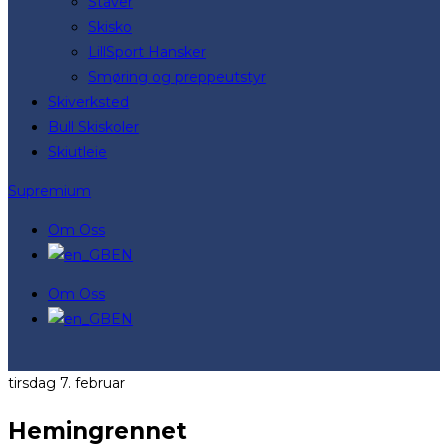
Staver
Skisko
LillSport Hansker
Smøring og preppeutstyr
Skiverksted
Bull Skiskoler
Skiutleie
Supremium
Om Oss
EN
Om Oss
EN
tirsdag 7. februar
Hemingrennet