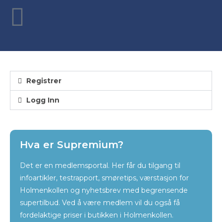
Registrer
Logg Inn
Hva er Supremium?
Det er en medlemsportal. Her får du tilgang til
infoartikler, testrapport, smøretips, værstasjon for
Holmenkollen og nyhetsbrev med begrensende
supertilbud. Ved å være medlem vil du også få
fordelaktige priser i butikken i Holmenkollen.