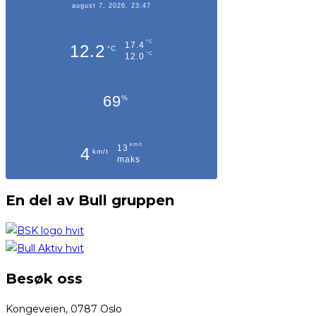
august 7, 2026, 23:47
°C
17.4
12.2
°C
°C
12.0
69
%
km/t
13
4
km/t
maks
En del av Bull gruppen
Besøk oss
Kongeveien, 0787 Oslo