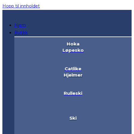
Hopp til innholdet
Hjem
Butikk
Hoka
Løpesko
Catlike
Hjelmer
Rulleski
Ski