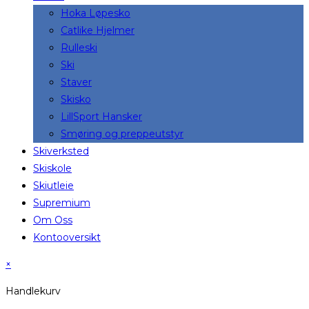
Hoka Løpesko
Catlike Hjelmer
Rulleski
Ski
Staver
Skisko
LillSport Hansker
Smøring og preppeutstyr
Skiverksted
Skiskole
Skiutleie
Supremium
Om Oss
Kontooversikt
×
Handlekurv