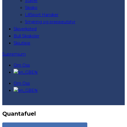
Staver
Skisko
LillSport Hansker
Smøring og preppeutstyr
Skiverksted
Bull Skiskoler
Skiutleie
Supremium
Om Oss
EN
Om Oss
EN
Quantafuel