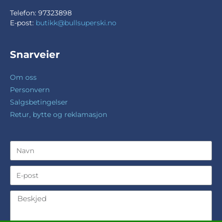
Telefon: 97323898
E-post:
butikk@bullsuperski.no
Snarveier
Om oss
Personvern
Salgsbetingelser
Retur, bytte og reklamasjon