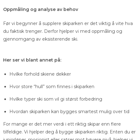
Oppmåling og analyse av behov
Før vi begynner å supplere skiparken er det viktig å vite hva
du faktisk trenger. Derfor hjelper vi med oppmåling og
gjennomgang av eksisterende ski.
Her ser vi blant annet på:
Hvilke forhold skiene dekker
Hvor store “hull” som finnes i skiparken
Hvilke typer ski som vil gi størst forbedring
Hvordan skiparken kan bygges smartest mulig over tid
For mange er det mer verdi i ett riktig skipar enn flere
tilfeldige. Vi hjelper deg å bygge skiparken riktig. Enten du er
juniorløper, mosjonist eller satser mot høyere nivå, hjelper vi