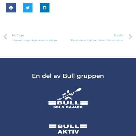
Forrige
Neste
Slipene som gir deg suksess i skiløypa
Tips til steder å gå på rulleski i Oslo-området
En del av Bull gruppen