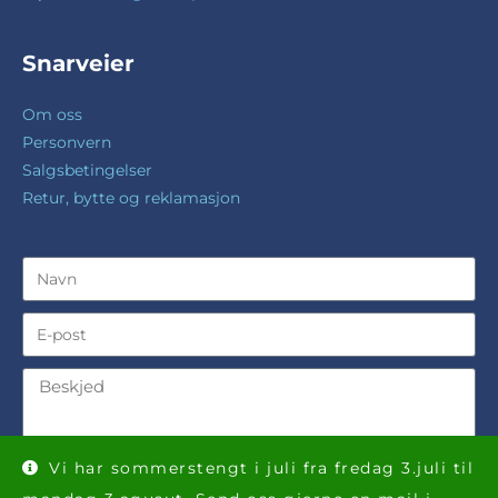
Snarveier
Om oss
Personvern
Salgsbetingelser
Retur, bytte og reklamasjon
Vi har sommerstengt i juli fra fredag 3.juli til