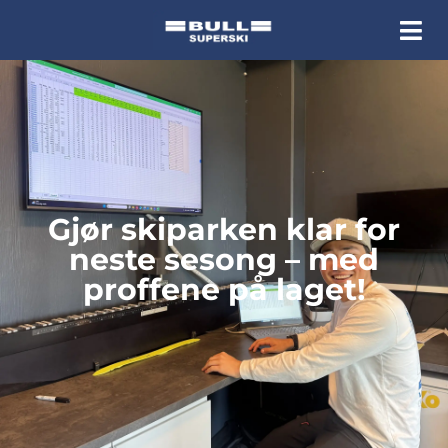
Gjør skiparken klar for
neste sesong – med
proffene på laget!