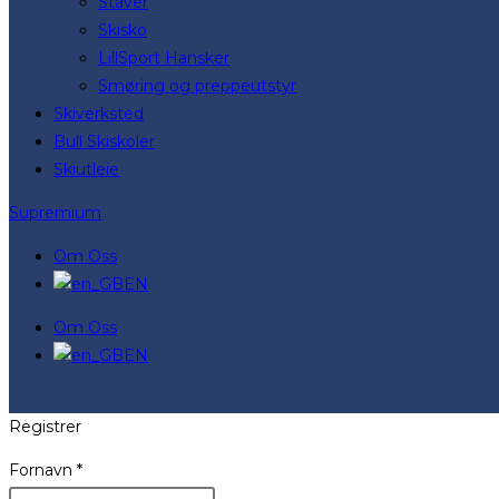
Staver
Skisko
LillSport Hansker
Smøring og preppeutstyr
Skiverksted
Bull Skiskoler
Skiutleie
Supremium
Om Oss
EN
Om Oss
EN
Registrer
Fornavn
*