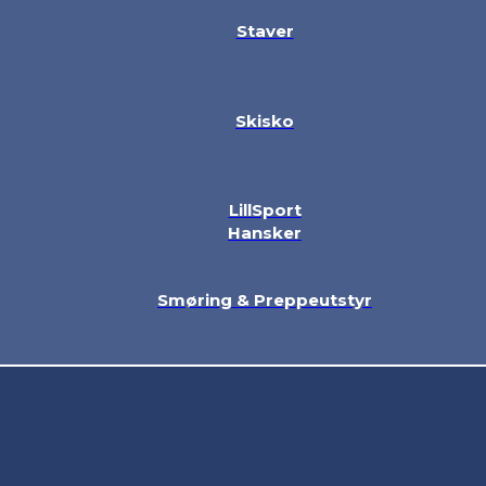
Staver
Skisko
LillSport
Hansker
Smøring & Preppeutstyr