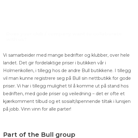
20% Hoka sko
Gratis oppmåling av ski med Eikermåler
Does your club / company want to collaborate
with us?
Vi samarbeider med mange bedrifter og klubber, over hele
landet. Det gir fordelaktige priser i butikken vår i
Holmenkollen, i tillegg hos de andre Bull butikkene. I tillegg
vil man kunne registrere seg på Bull sin nettbutikk for gode
priser. Vi har i tillegg mulighet til å komme ut på stand hos
bedriften, med gode priser og veiledning – det er ofte et
kjærkomment tilbud og et sosialt/spennende tiltak i lunsjen
på jobb. Vinn vinn for alle parter!
Part of the Bull group